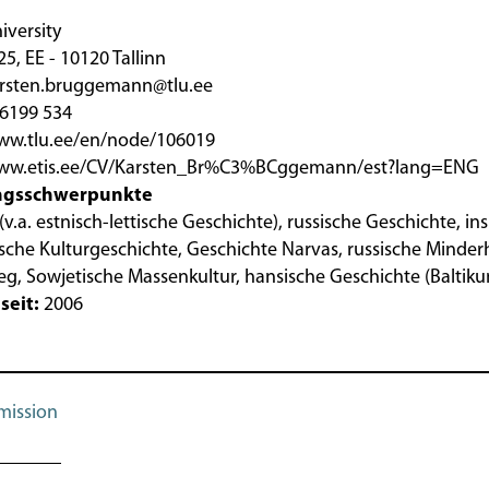
iversity
25, EE - 10120 Tallinn
karsten.bruggemann@tlu.ee
 6199 534
www.tlu.ee/en/node/106019
www.etis.ee/CV/Karsten_Br%C3%BCggemann/est?lang=ENG
ngsschwerpunkte
 (v.a. estnisch-lettische Geschichte), russische Geschichte, i
nische Kulturgeschichte, Geschichte Narvas, russische Minderh
eg, Sowjetische Massenkultur, hansische Geschichte (Balti
seit:
2006
ission