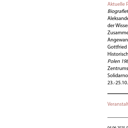
Aktuelle 
Biografi
Aleksande
der Wisse
Zusammena
Angewandt
Gottfried
Historisc
Polen 19
Zentrums 
Solidarno
23.-25.10
Veransta