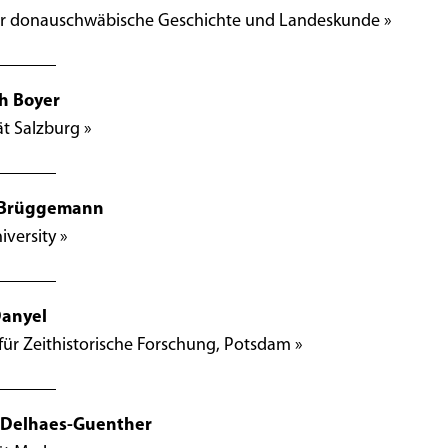
für donauschwäbische Geschichte und Landeskunde »
h Boyer
ät Salzburg »
 Brüggemann
iversity »
Danyel
ür Zeithistorische Forschung, Potsdam »
 Delhaes-Guenther