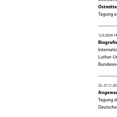
04.06.2025-
Ostmitte
Tagung au
12.6.2024-14
Biografi
Internati
Luther-Un
Bundesre
25.-27.11.20
Angewand
Tagung de
Deutschen